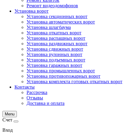
Ремонт калиток
Ремонт видеодомофонов
Установка ворот
Установка секционных ворот
Установка автоматических ворот
Установка шлагбаума
Установка откатных ворот
Установка распашных ворот
Установка раздвижных ворот
Установка сдвижных ворот
Установка рулонных ворот
Установка подъемных ворот
Установка гаражных ворот
Установка промышленных ворот
Установка противопожарных ворот
Установка комплекта готовых откатных ворот
Контакты
Рассрочка
Отзывы
Доставка и оплата
Menu
Счет
Вход