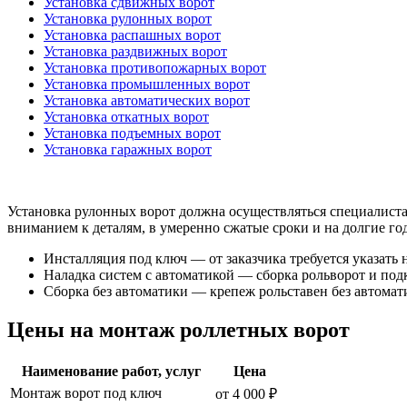
Установка сдвижных ворот
Установка рулонных ворот
Установка распашных ворот
Установка раздвижных ворот
Установка противопожарных ворот
Установка промышленных ворот
Установка автоматических ворот
Установка откатных ворот
Установка подъемных ворот
Установка гаражных ворот
Установка рулонных ворот должна осуществляться специалистам
вниманием к деталям, в умеренно сжатые сроки и на долгие го
Инсталляция под ключ — от заказчика требуется указать
Наладка систем с автоматикой — сборка рольворот и под
Сборка без автоматики — крепеж рольставен без автома
Цены на монтаж роллетных ворот
Наименование работ, услуг
Цена
Монтаж ворот под ключ
от 4 000 ₽