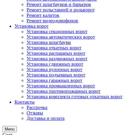
Ремонт шлагбаумов и барьеров
Ремонт рольставней и рольворот
Ремонт калиток
Ремонт видеодомофонов
Установка ворот
Установка секционных ворот
Установка автоматических ворот
Установка шлагбаума
Установка откатных ворот
Установка распашных ворот
Установка раздвижных ворот
Установка сдвижных ворот
Установка рулонных ворот
Установка подъемных ворот
Установка гаражных ворот
Установка промышленных ворот
Установка противопожарных ворот
Установка комплекта готовых откатных ворот
Контакты
Рассрочка
Отзывы
Доставка и оплата
Menu
Счет