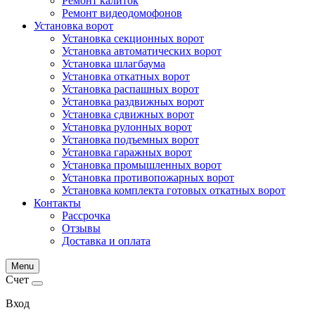
Ремонт калиток
Ремонт видеодомофонов
Установка ворот
Установка секционных ворот
Установка автоматических ворот
Установка шлагбаума
Установка откатных ворот
Установка распашных ворот
Установка раздвижных ворот
Установка сдвижных ворот
Установка рулонных ворот
Установка подъемных ворот
Установка гаражных ворот
Установка промышленных ворот
Установка противопожарных ворот
Установка комплекта готовых откатных ворот
Контакты
Рассрочка
Отзывы
Доставка и оплата
Menu
Счет
Вход