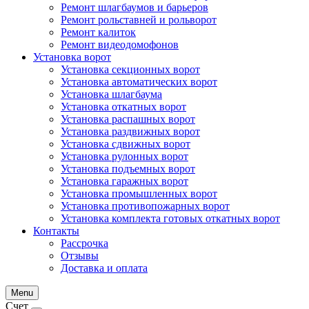
Ремонт шлагбаумов и барьеров
Ремонт рольставней и рольворот
Ремонт калиток
Ремонт видеодомофонов
Установка ворот
Установка секционных ворот
Установка автоматических ворот
Установка шлагбаума
Установка откатных ворот
Установка распашных ворот
Установка раздвижных ворот
Установка сдвижных ворот
Установка рулонных ворот
Установка подъемных ворот
Установка гаражных ворот
Установка промышленных ворот
Установка противопожарных ворот
Установка комплекта готовых откатных ворот
Контакты
Рассрочка
Отзывы
Доставка и оплата
Menu
Счет