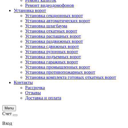
Ремонт калиток
Ремонт видеодомофонов
Установка ворот
Установка секционных ворот
Установка автоматических ворот
Установка шлагбаума
Установка откатных ворот
Установка распашных ворот
Установка раздвижных ворот
Установка сдвижных ворот
Установка рулонных ворот
Установка подъемных ворот
Установка гаражных ворот
Установка промышленных ворот
Установка противопожарных ворот
Установка комплекта готовых откатных ворот
Контакты
Рассрочка
Отзывы
Доставка и оплата
Menu
Счет
Вход