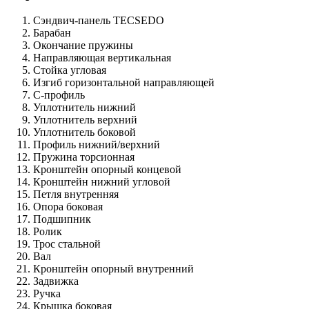
Сэндвич-панель TECSEDO
Барабан
Окончание пружины
Направляющая вертикальная
Стойка угловая
Изгиб горизонтальной направляющей
С-профиль
Уплотнитель нижний
Уплотнитель верхний
Уплотнитель боковой
Профиль нижний/верхний
Пружина торсионная
Кронштейн опорный концевой
Кронштейн нижний угловой
Петля внутренняя
Опора боковая
Подшипник
Ролик
Трос стальной
Вал
Кронштейн опорный внутренний
Задвижка
Ручка
Крышка боковая