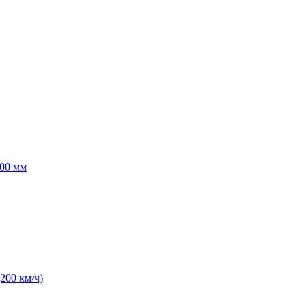
00 мм
(200 км/ч)