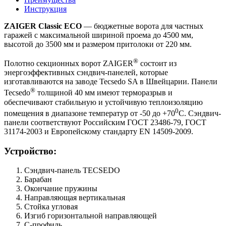
Инструкция
ZAIGER Classic ECO
— бюджетные ворота для частных
гаражей с максимальной шириной проема до 4500 мм,
высотой до 3500 мм и размером притолоки от 220 мм.
®
Полотно секционных ворот ZAIGER
состоит из
энергоэффективных сэндвич-панелей, которые
изготавливаются на заводе Tecsedo SA в Швейцарии. Панели
®
Tecsedo
толщиной 40 мм имеют терморазрыв и
обеспечивают стабильную и устойчивую теплоизоляцию
0
помещения в диапазоне температур от -50 до +70
С. Сэндвич-
панели соответствуют Российским ГОСТ 23486-79, ГОСТ
31174-2003 и Европейскому стандарту EN 14509-2009.
Устройство:
Сэндвич-панель TECSEDO
Барабан
Окончание пружины
Направляющая вертикальная
Стойка угловая
Изгиб горизонтальной направляющей
С-профиль