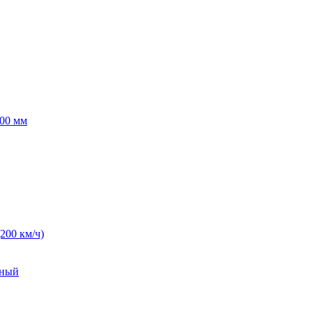
00 мм
(200 км/ч)
нный