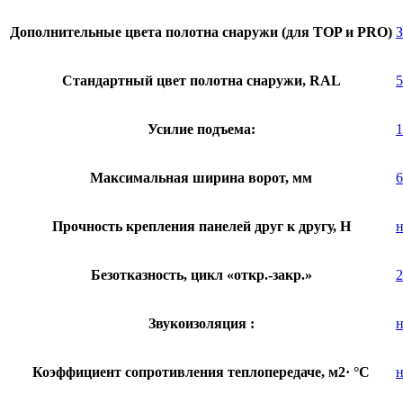
Дополнительные цвета полотна снаружи (для TOP и PRO)
З
Стандартный цвет полотна снаружи, RAL
5
Усилие подъема:
1
Максимальная ширина ворот, мм
6
Прочность крепления панелей друг к другу, Н
н
Безотказность, цикл «откр.-закр.»
2
Звукоизоляция :
н
Коэффициент сопротивления теплопередаче, м2· °С
н