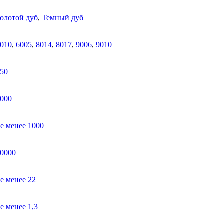
олотой дуб
,
Темный дуб
010
,
6005
,
8014
,
8017
,
9006
,
9010
50
000
е менее 1000
0000
е менее 22
е менее 1,3