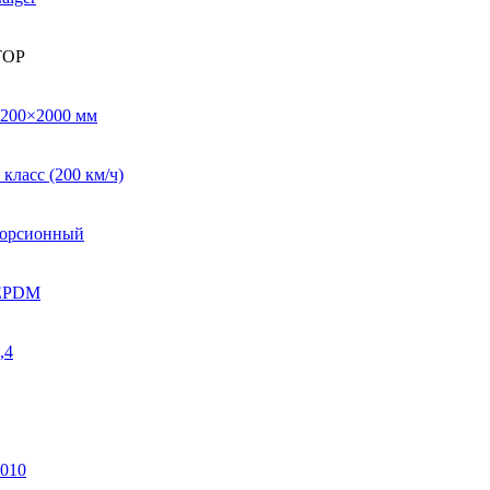
TOP
2200×2000 мм
 класс (200 км/ч)
торсионный
EPDM
,4
010