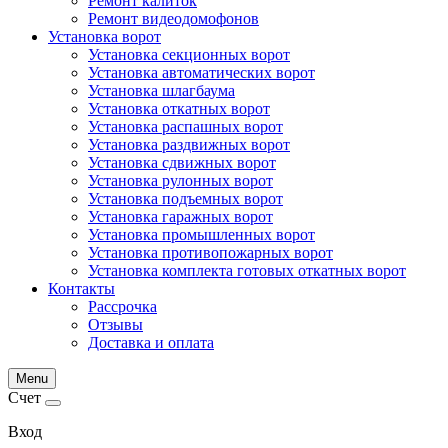
Ремонт калиток
Ремонт видеодомофонов
Установка ворот
Установка секционных ворот
Установка автоматических ворот
Установка шлагбаума
Установка откатных ворот
Установка распашных ворот
Установка раздвижных ворот
Установка сдвижных ворот
Установка рулонных ворот
Установка подъемных ворот
Установка гаражных ворот
Установка промышленных ворот
Установка противопожарных ворот
Установка комплекта готовых откатных ворот
Контакты
Рассрочка
Отзывы
Доставка и оплата
Menu
Счет
Вход