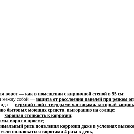
я ворот — как в помещении с кирпичной стеной в 55 см
;
ы между собой —
защита от расслоения панелей при резком оп
амида —
верхний слой с твердыми частицами, который защищае
вию бытовых моющих средств, выгоранию на солнце
;
 —
хорошая стойкость к коррозии
;
мы ворот в проеме
;
имальный риск появления коррозии даже в условиях высокой
 если пользоваться воротами 4 раза в день
;