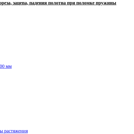
ореза, зацепа, падения полотна при поломке пружины
00 мм
ы растяжения