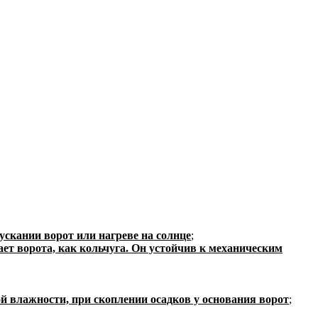
ускании ворот или нагреве на солнце
;
т ворота, как кольчуга. Он устойчив к механическим
 влажности, при скоплении осадков у основания ворот
;