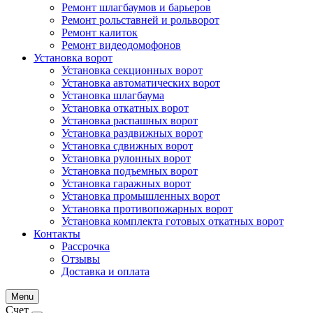
Ремонт шлагбаумов и барьеров
Ремонт рольставней и рольворот
Ремонт калиток
Ремонт видеодомофонов
Установка ворот
Установка секционных ворот
Установка автоматических ворот
Установка шлагбаума
Установка откатных ворот
Установка распашных ворот
Установка раздвижных ворот
Установка сдвижных ворот
Установка рулонных ворот
Установка подъемных ворот
Установка гаражных ворот
Установка промышленных ворот
Установка противопожарных ворот
Установка комплекта готовых откатных ворот
Контакты
Рассрочка
Отзывы
Доставка и оплата
Menu
Счет