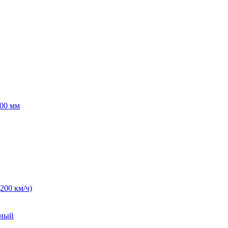
00 мм
(200 км/ч)
нный