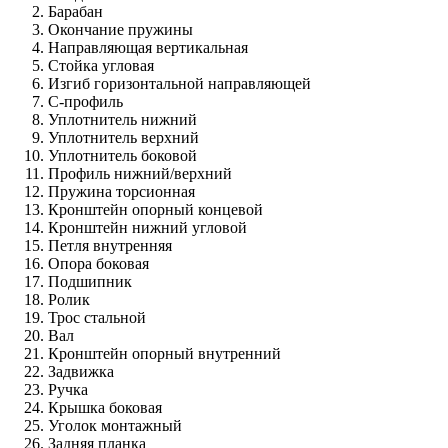
Барабан
Окончание пружины
Направляющая вертикальная
Стойка угловая
Изгиб горизонтальной направляющей
С-профиль
Уплотнитель нижний
Уплотнитель верхний
Уплотнитель боковой
Профиль нижний/верхний
Пружина торсионная
Кронштейн опорный концевой
Кронштейн нижний угловой
Петля внутренняя
Опора боковая
Подшипник
Ролик
Трос стальной
Вал
Кронштейн опорный внутренний
Задвижка
Ручка
Крышка боковая
Уголок монтажный
Задняя планка