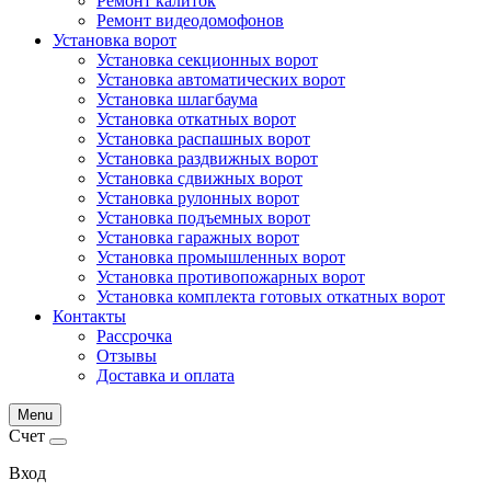
Ремонт калиток
Ремонт видеодомофонов
Установка ворот
Установка секционных ворот
Установка автоматических ворот
Установка шлагбаума
Установка откатных ворот
Установка распашных ворот
Установка раздвижных ворот
Установка сдвижных ворот
Установка рулонных ворот
Установка подъемных ворот
Установка гаражных ворот
Установка промышленных ворот
Установка противопожарных ворот
Установка комплекта готовых откатных ворот
Контакты
Рассрочка
Отзывы
Доставка и оплата
Menu
Счет
Вход