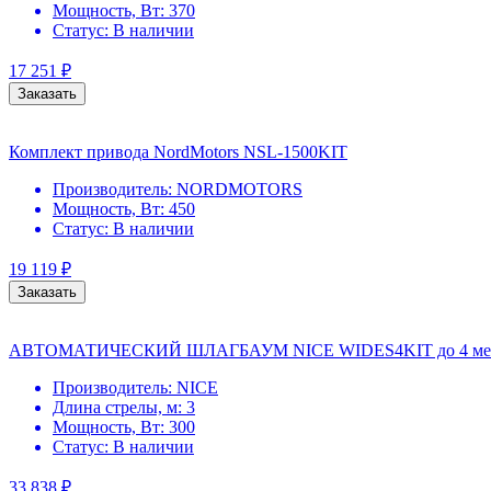
Мощность, Вт:
370
Статус:
В наличии
17 251
₽
Заказать
Комплект привода NordMotors NSL-1500KIT
Производитель:
NORDMOTORS
Мощность, Вт:
450
Статус:
В наличии
19 119
₽
Заказать
АВТОМАТИЧЕСКИЙ ШЛАГБАУМ NICE WIDES4KIT до 4 ме
Производитель:
NICE
Длина стрелы, м:
3
Мощность, Вт:
300
Статус:
В наличии
33 838
₽