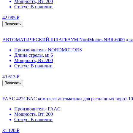
Мощность, Вт:
200
Статус:
В наличии
42 085
₽
Заказать
АВТОМАТИЧЕСКИЙ ШЛАГБАУМ NordMotors NBR-6000 для п
Производитель:
NORDMOTORS
Длина стрелы, м:
6
Мощность, Вт:
200
Статус:
В наличии
43 613
₽
Заказать
FAAC 422CBAC комплект автоматики для распашных ворот 10
Производитель:
FAAC
Мощность, Вт:
200
Статус:
В наличии
81 120
₽