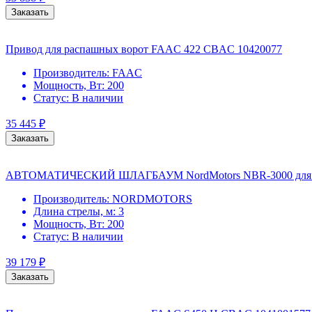
Заказать
Привод для распашных ворот FAAC 422 CBAC 10420077
Производитель:
FAAC
Мощность, Вт:
200
Статус:
В наличии
35 445
₽
Заказать
АВТОМАТИЧЕСКИЙ ШЛАГБАУМ NordMotors NBR-3000 для п
Производитель:
NORDMOTORS
Длина стрелы, м:
3
Мощность, Вт:
200
Статус:
В наличии
39 179
₽
Заказать