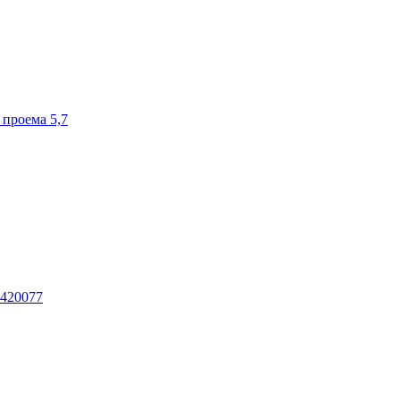
роема 5,7
420077