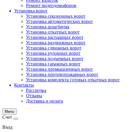
Ремонт калиток
Ремонт видеодомофонов
Установка ворот
Установка секционных ворот
Установка автоматических ворот
Установка шлагбаума
Установка откатных ворот
Установка распашных ворот
Установка раздвижных ворот
Установка сдвижных ворот
Установка рулонных ворот
Установка подъемных ворот
Установка гаражных ворот
Установка промышленных ворот
Установка противопожарных ворот
Установка комплекта готовых откатных ворот
Контакты
Рассрочка
Отзывы
Доставка и оплата
Menu
Счет
Вход