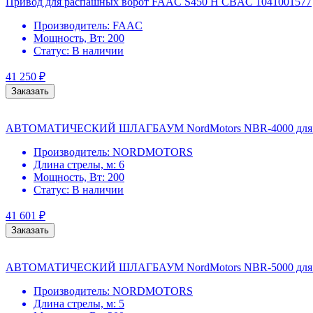
Привод для распашных ворот FAAC S450 H CBAC 1041001577
Производитель:
FAAC
Мощность, Вт:
200
Статус:
В наличии
41 250
₽
Заказать
АВТОМАТИЧЕСКИЙ ШЛАГБАУМ NordMotors NBR-4000 для п
Производитель:
NORDMOTORS
Длина стрелы, м:
6
Мощность, Вт:
200
Статус:
В наличии
41 601
₽
Заказать
АВТОМАТИЧЕСКИЙ ШЛАГБАУМ NordMotors NBR-5000 для п
Производитель:
NORDMOTORS
Длина стрелы, м:
5