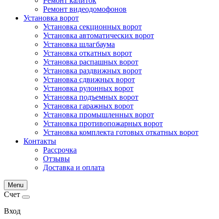
Ремонт калиток
Ремонт видеодомофонов
Установка ворот
Установка секционных ворот
Установка автоматических ворот
Установка шлагбаума
Установка откатных ворот
Установка распашных ворот
Установка раздвижных ворот
Установка сдвижных ворот
Установка рулонных ворот
Установка подъемных ворот
Установка гаражных ворот
Установка промышленных ворот
Установка противопожарных ворот
Установка комплекта готовых откатных ворот
Контакты
Рассрочка
Отзывы
Доставка и оплата
Menu
Счет
Вход