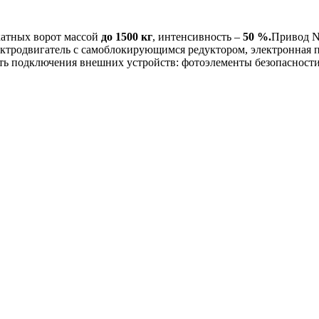
катных ворот массой
до 1500 кг
, интенсивность –
50 %.
Привод N
 электродвигатель с самоблокирующимся редуктором, электронная
ь подключения внешних устройств: фотоэлементы безопасности,