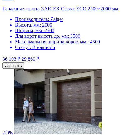
Гаражные ворота ZAIGER Classic ECO 2500×2000 мм
Производитель:
Zaiger
Высота, мм:
2000
Ширина, мм:
2500
Для ворот высота до, мм:
3500
Максимальная ширина ворот, мм :
4500
Статус:
В наличии
36 193
₽
29 860
₽
Заказать
-20%