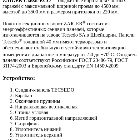
ZAIGER Classic ECO
— бюджетные ворота для частных
гаражей с максимальной шириной проема до 4500 мм,
высотой до 3500 мм и размером притолоки от 220 мм.
®
Полотно секционных ворот ZAIGER
состоит из
энергоэффективных сэндвич-панелей, которые
изготавливаются на заводе Tecsedo SA в Швейцарии. Панели
®
Tecsedo
толщиной 40 мм имеют терморазрыв и
обеспечивают стабильную и устойчивую теплоизоляцию
0
помещения в диапазоне температур от -50 до +70
С. Сэндвич-
панели соответствуют Российским ГОСТ 23486-79, ГОСТ
31174-2003 и Европейскому стандарту EN 14509-2009.
Устройство:
Сэндвич-панель TECSEDO
Барабан
Окончание пружины
Направляющая вертикальная
Стойка угловая
Изгиб горизонтальной направляющей
С-профиль
Уплотнитель нижний
Уплотнитель верхний