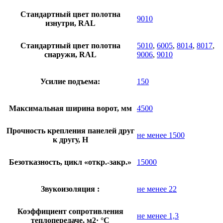
Стандартный цвет полотна
9010
изнутри, RAL
Стандартный цвет полотна
5010
,
6005
,
8014
,
8017
,
снаружи, RAL
9006
,
9010
Усилие подъема:
150
Максимальная ширина ворот, мм
4500
Прочность крепления панелей друг
не менее 1500
к другу, Н
Безотказность, цикл «откр.-закр.»
15000
Звукоизоляция :
не менее 22
Коэффициент сопротивления
не менее 1,3
теплопередаче, м2· °С