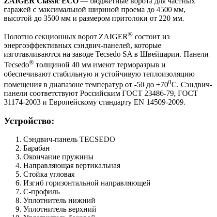
ZAIGER Classic ECO
— бюджетные ворота для частных
гаражей с максимальной шириной проема до 4500 мм,
высотой до 3500 мм и размером притолоки от 220 мм.
®
Полотно секционных ворот ZAIGER
состоит из
энергоэффективных сэндвич-панелей, которые
изготавливаются на заводе Tecsedo SA в Швейцарии. Панели
®
Tecsedo
толщиной 40 мм имеют терморазрыв и
обеспечивают стабильную и устойчивую теплоизоляцию
0
помещения в диапазоне температур от -50 до +70
С. Сэндвич-
панели соответствуют Российским ГОСТ 23486-79, ГОСТ
31174-2003 и Европейскому стандарту EN 14509-2009.
Устройство:
Сэндвич-панель TECSEDO
Барабан
Окончание пружины
Направляющая вертикальная
Стойка угловая
Изгиб горизонтальной направляющей
С-профиль
Уплотнитель нижний
Уплотнитель верхний