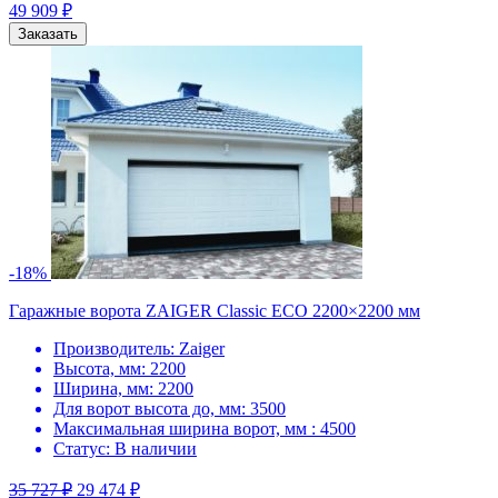
49 909
₽
Заказать
-18%
Гаражные ворота ZAIGER Classic ECO 2200×2200 мм
Производитель:
Zaiger
Высота, мм:
2200
Ширина, мм:
2200
Для ворот высота до, мм:
3500
Максимальная ширина ворот, мм :
4500
Статус:
В наличии
35 727
₽
29 474
₽