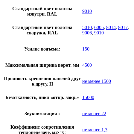
Стандартный цвет полотна
9010
изнутри, RAL
Стандартный цвет полотна
5010
,
6005
,
8014
,
8017
,
снаружи, RAL
9006
,
9010
Усилие подъема:
150
Максимальная ширина ворот, мм
4500
Прочность крепления панелей друг
не менее 1500
к другу, Н
Безотказность, цикл «откр.-закр.»
15000
Звукоизоляция :
не менее 22
Коэффициент сопротивления
не менее 1,3
теплопередаче, м2· °С