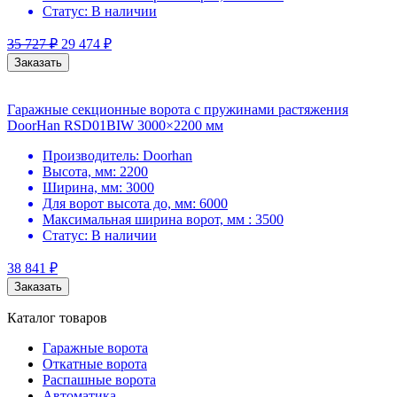
Статус:
В наличии
35 727
₽
29 474
₽
Заказать
Гаражные секционные ворота с пружинами растяжения
DoorHan RSD01BIW 3000×2200 мм
Производитель:
Doorhan
Высота, мм:
2200
Ширина, мм:
3000
Для ворот высота до, мм:
6000
Максимальная ширина ворот, мм :
3500
Статус:
В наличии
38 841
₽
Заказать
Каталог товаров
Гаражные ворота
Откатные ворота
Распашные ворота
Автоматика