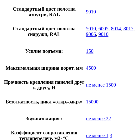
Стандартный цвет полотна
9010
изнутри, RAL
Стандартный цвет полотна
5010
,
6005
,
8014
,
8017
,
снаружи, RAL
9006
,
9010
Усилие подъема:
150
Максимальная ширина ворот, мм
4500
Прочность крепления панелей друг
не менее 1500
к другу, Н
Безотказность, цикл «откр.-закр.»
15000
Звукоизоляция :
не менее 22
Коэффициент сопротивления
не менее 1,3
теплопередаче, м2· °С