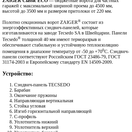
ZAIGER Classic ECO
— бюджетные ворота для частных
гаражей с максимальной шириной проема до 4500 мм,
высотой до 3500 мм и размером притолоки от 220 мм.
®
Полотно секционных ворот ZAIGER
состоит из
энергоэффективных сэндвич-панелей, которые
изготавливаются на заводе Tecsedo SA в Швейцарии. Панели
®
Tecsedo
толщиной 40 мм имеют терморазрыв и
обеспечивают стабильную и устойчивую теплоизоляцию
0
помещения в диапазоне температур от -50 до +70
С. Сэндвич-
панели соответствуют Российским ГОСТ 23486-79, ГОСТ
31174-2003 и Европейскому стандарту EN 14509-2009.
Устройство:
Сэндвич-панель TECSEDO
Барабан
Окончание пружины
Направляющая вертикальная
Стойка угловая
Изгиб горизонтальной направляющей
С-профиль
Уплотнитель нижний
Уплотнитель верхний