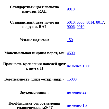
Стандартный цвет полотна
9010
изнутри, RAL
Стандартный цвет полотна
5010
,
6005
,
8014
,
8017
,
снаружи, RAL
9006
,
9010
Усилие подъема:
150
Максимальная ширина ворот, мм
4500
Прочность крепления панелей друг
не менее 1500
к другу, Н
Безотказность, цикл «откр.-закр.»
15000
Звукоизоляция :
не менее 22
Коэффициент сопротивления
не менее 1,3
теплопередаче, м2· °С