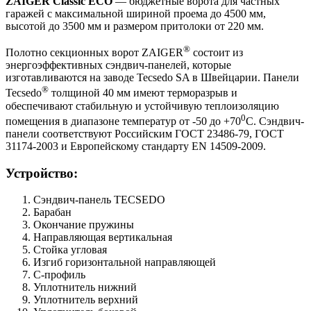
ZAIGER Classic ECO
— бюджетные ворота для частных
гаражей с максимальной шириной проема до 4500 мм,
высотой до 3500 мм и размером притолоки от 220 мм.
®
Полотно секционных ворот ZAIGER
состоит из
энергоэффективных сэндвич-панелей, которые
изготавливаются на заводе Tecsedo SA в Швейцарии. Панели
®
Tecsedo
толщиной 40 мм имеют терморазрыв и
обеспечивают стабильную и устойчивую теплоизоляцию
0
помещения в диапазоне температур от -50 до +70
С. Сэндвич-
панели соответствуют Российским ГОСТ 23486-79, ГОСТ
31174-2003 и Европейскому стандарту EN 14509-2009.
Устройство:
Сэндвич-панель TECSEDO
Барабан
Окончание пружины
Направляющая вертикальная
Стойка угловая
Изгиб горизонтальной направляющей
С-профиль
Уплотнитель нижний
Уплотнитель верхний