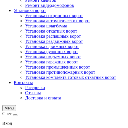
Ремонт калиток
Ремонт видеодомофонов
Установка ворот
Установка секционных ворот
Установка автоматических ворот
Установка шлагбаума
Установка откатных ворот
Установка распашных ворот
Установка раздвижных ворот
Установка сдвижных ворот
Установка рулонных ворот
Установка подъемных ворот
Установка гаражных ворот
Установка промышленных ворот
Установка противопожарных ворот
Установка комплекта готовых откатных ворот
Контакты
Рассрочка
Отзывы
Доставка и оплата
Menu
Счет
Вход