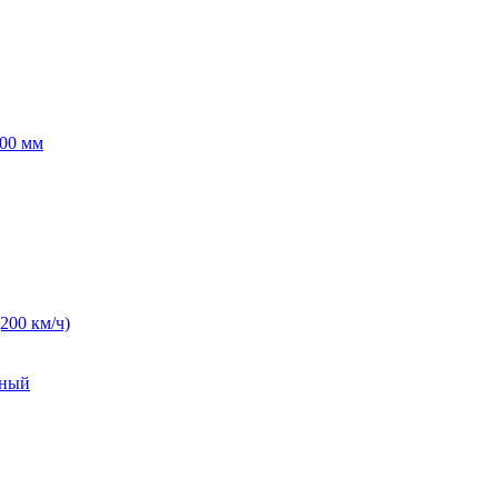
00 мм
(200 км/ч)
нный