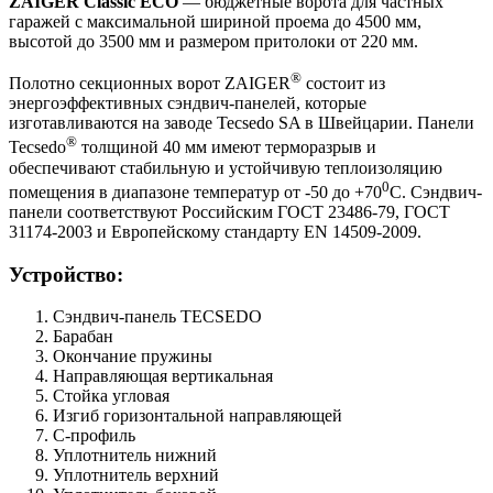
ZAIGER Classic ECO
— бюджетные ворота для частных
гаражей с максимальной шириной проема до 4500 мм,
высотой до 3500 мм и размером притолоки от 220 мм.
®
Полотно секционных ворот ZAIGER
состоит из
энергоэффективных сэндвич-панелей, которые
изготавливаются на заводе Tecsedo SA в Швейцарии. Панели
®
Tecsedo
толщиной 40 мм имеют терморазрыв и
обеспечивают стабильную и устойчивую теплоизоляцию
0
помещения в диапазоне температур от -50 до +70
С. Сэндвич-
панели соответствуют Российским ГОСТ 23486-79, ГОСТ
31174-2003 и Европейскому стандарту EN 14509-2009.
Устройство:
Сэндвич-панель TECSEDO
Барабан
Окончание пружины
Направляющая вертикальная
Стойка угловая
Изгиб горизонтальной направляющей
С-профиль
Уплотнитель нижний
Уплотнитель верхний