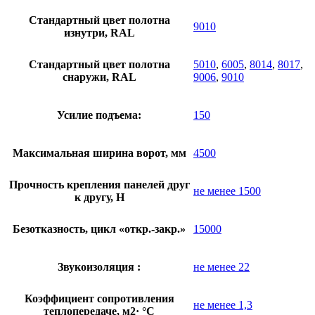
Стандартный цвет полотна
9010
изнутри, RAL
Стандартный цвет полотна
5010
,
6005
,
8014
,
8017
,
снаружи, RAL
9006
,
9010
Усилие подъема:
150
Максимальная ширина ворот, мм
4500
Прочность крепления панелей друг
не менее 1500
к другу, Н
Безотказность, цикл «откр.-закр.»
15000
Звукоизоляция :
не менее 22
Коэффициент сопротивления
не менее 1,3
теплопередаче, м2· °С