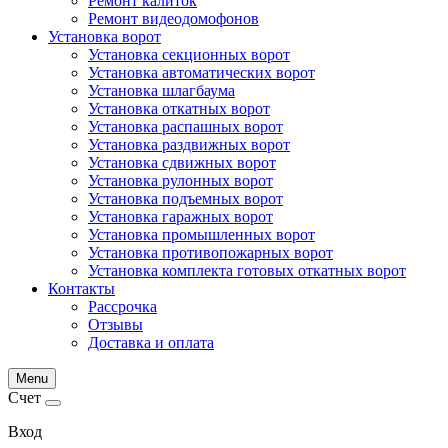
Ремонт калиток
Ремонт видеодомофонов
Установка ворот
Установка секционных ворот
Установка автоматических ворот
Установка шлагбаума
Установка откатных ворот
Установка распашных ворот
Установка раздвижных ворот
Установка сдвижных ворот
Установка рулонных ворот
Установка подъемных ворот
Установка гаражных ворот
Установка промышленных ворот
Установка противопожарных ворот
Установка комплекта готовых откатных ворот
Контакты
Рассрочка
Отзывы
Доставка и оплата
Menu
Счет
Вход