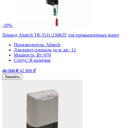
-10%
Привод Alutech TR-3531-230KIT для промышленных ворот
Производитель:
Alutech
Для ворот площадь до м. кв.:
12
Мощность, Вт:
670
Статус:
В наличии
46 500
₽
41 800
₽
Заказать