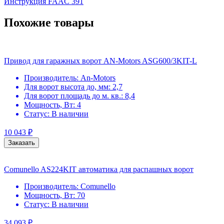
Инструкция FAAC 391
Похожие товары
Привод для гаражных ворот AN-Motors ASG600/3KIT-L
Производитель:
An-Motors
Для ворот высота до, мм:
2,7
Для ворот площадь до м. кв.:
8,4
Мощность, Вт:
4
Статус:
В наличии
10 043
₽
Заказать
Comunello AS224KIT автоматика для распашных ворот
Производитель:
Comunello
Мощность, Вт:
70
Статус:
В наличии
34 093
₽