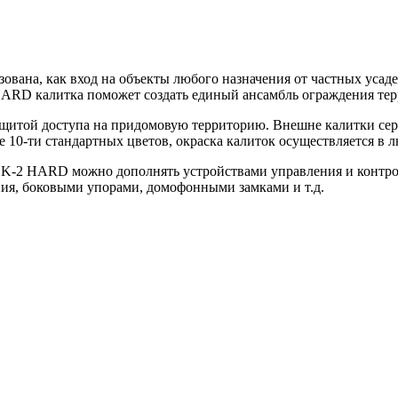
вана, как вход на объекты любого назначения от частных усад
D калитка поможет создать единый ансамбль ограждения тер
защитой доступа на придомовую территорию. Внешне калитки с
 10-ти стандартных цветов, окраска калиток осуществляется в 
 K-2 HARD можно дополнять устройствами управления и контро
ия, боковыми упорами, домофонными замками и т.д.