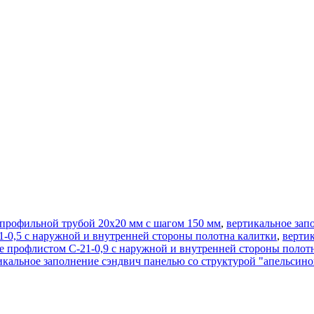
 профильной трубой 20х20 мм с шагом 150 мм
,
вертикальное зап
1-0,5 с наружной и внутренней стороны полотна калитки
,
верти
е профлистом С-21-0,9 с наружной и внутренней стороны полот
икальное заполнение сэндвич панелью со структурой "апельсино