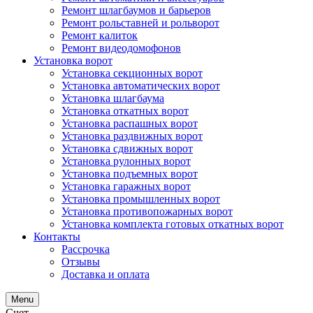
Ремонт шлагбаумов и барьеров
Ремонт рольставней и рольворот
Ремонт калиток
Ремонт видеодомофонов
Установка ворот
Установка секционных ворот
Установка автоматических ворот
Установка шлагбаума
Установка откатных ворот
Установка распашных ворот
Установка раздвижных ворот
Установка сдвижных ворот
Установка рулонных ворот
Установка подъемных ворот
Установка гаражных ворот
Установка промышленных ворот
Установка противопожарных ворот
Установка комплекта готовых откатных ворот
Контакты
Рассрочка
Отзывы
Доставка и оплата
Menu
Счет