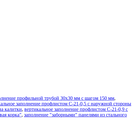
олнение профильной трубой 30х30 мм с шагом 150 мм
,
кальное заполнение профлистом С-21-0,5 с наружной стороны
на калитки
,
вертикальное заполнение профлистом С-21-0,9 с
вая корка"
,
заполнение "заборными" панелями из стального