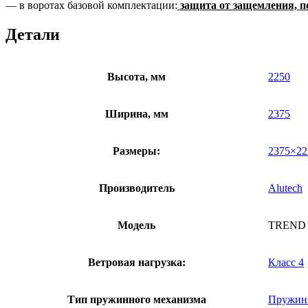
— в воротах базовой комплектации:
защита от защемления, п
Детали
Высота, мм
2250
Ширина, мм
2375
Размеры:
2375×22
Производитель
Alutech
Модель
TREND
Ветровая нагрузка:
Класс 4
Тип пружинного механизма
Пружин