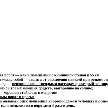
я ворот — как в помещении с кирпичной стеной в 55 см
;
ы между собой —
защита от расслоения панелей при резком оп
амида —
верхний слой с твердыми частицами, который защищае
вию бытовых моющих средств, выгоранию на солнце
;
 —
хорошая стойкость к коррозии
;
мы ворот в проеме
;
имальный риск появления коррозии даже в условиях высокой
 если пользоваться воротами 4 раза в день
;