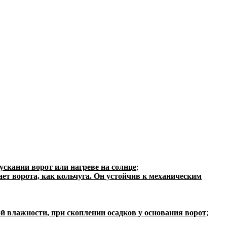
ускании ворот или нагреве на солнце
;
т ворота, как кольчуга. Он устойчив к механическим
 влажности, при скоплении осадков у основания ворот
;