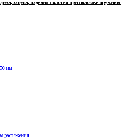
ореза, зацепа, падения полотна при поломке пружины
50 мм
ы растяжения