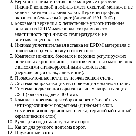
Верхний и нижний стальные концевые профили.
Нижний концевой профиль имеет скрытый монтаж и не
виден с внешей стороны ворот. Верхний профиль
окрашен в бело-серый цвет (близкий RAL 9002).
Боковые и верхняя 2-х лепестковые уплотнительные
вставки из EPDM-материала, сохраняющего
эластичность при низких температурах и не
впитывающего влагу.
Нижняя уплотнительная вставка из EPDM-материала с
полостью под установку оптосенсоров.
Комплект нижних, боковых и верхних регулируемых
роликовых кронштейнов, изготовленных из материалов
с высокими антикоррозийными свойствами
(нержавеющая сталь, алюминий).
Промежуточные петли из нержавеющей стали.
Система направляющих из горячеоцинкованной стали.
Система подвешения горизонтальных направляющих
CS-1 (высота подвеса 300 мм).
Комплект крепежа для сборки ворот с 3-слойным
антикоррозийным покрытием (цинковый слой,
химическая конверсионная пленка, термообработанный
керамический слой).
Ручка для подъема-опускания ворот.
Канат для ручного подъема ворот.
Пружинный засов.