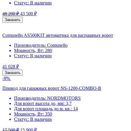
Статус:
В наличии
48 200
₽
43 500
₽
Заказать
Comunello AS500KIT автоматика для распашных ворот
Производитель:
Comunello
Мощность, Вт:
280
Статус:
В наличии
41 028
₽
Заказать
-9%
Привод для гаражных ворот NS-1200-COMBO-B
Производитель:
NORDMOTORS
Для ворот высота до, мм:
3,7
Для ворот площадь до м. кв.:
14
Мощность, Вт:
350
Статус:
В наличии
17 500
₽
15 900
₽