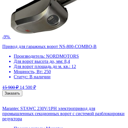
-9%
Привод для гаражных ворот NS-800-COMBO-B
Производитель:
NORDMOTORS
Для ворот высота до, мм:
8,4
Для ворот площадь до м. кв.:
12
Мощность, Вт:
250
Статус:
В наличии
15 900
₽
14 500
₽
Заказать
Marantec STAWC 230V/1PH электропривод для
промышленных секционных ворот с системой разблокировки
редуктора