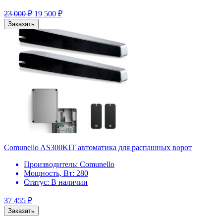
23 000
₽
19 500
₽
Заказать
Comunello AS300KIT автоматика для распашных ворот
Производитель:
Comunello
Мощность, Вт:
280
Статус:
В наличии
37 455
₽
Заказать