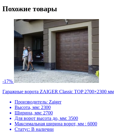
Похожие товары
-17%
Гаражные ворота ZAIGER Classic TOP 2700×2300 мм
Производитель:
Zaiger
Высота, мм:
2300
Ширина, мм:
2700
Для ворот высота до, мм:
3500
Максимальная ширина ворот, мм :
6000
Статус:
В наличии