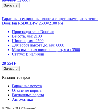
55 441
₽
52 800
₽
Заказать
Гаражные секционные ворота с пружинами растяжения
DoorHan RSD01BIW 2500×2100 мм
Производитель:
Doorhan
Высота, мм:
2100
Ширина, мм:
2500
Для ворот высота до, мм:
6000
Максимальная ширина ворот, мм :
3500
Статус:
В наличии
29 554
₽
Заказать
Каталог товаров
Гаражные ворота
Откатные ворота
Распашные ворота
Автоматика
© 2026 - ООО "Алювин"