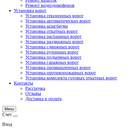
Ремонт калиток
Ремонт видеодомофонов
Установка ворот
Установка секционных ворот
Установка автоматических ворот
Установка шлагбаума
Установка откатных ворот
Установка распашных ворот
Установка раздвижных ворот
Установка сдвижных ворот
Установка рулонных ворот
Установка подъемных ворот
Установка гаражных ворот
Установка промышленных ворот
Установка противопожарных ворот
Установка комплекта готовых откатных ворот
Контакты
Рассрочка
Отзывы
Доставка и оплата
Menu
Счет
Вход