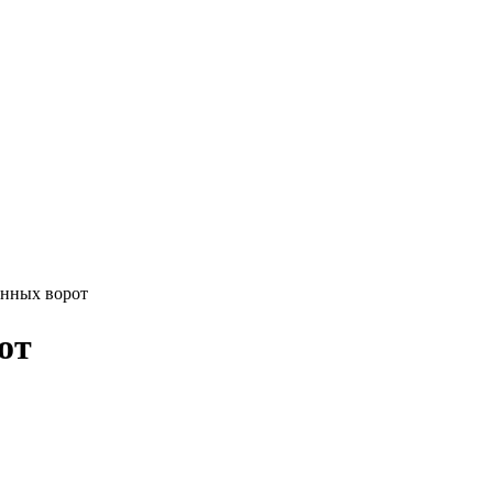
енных ворот
от