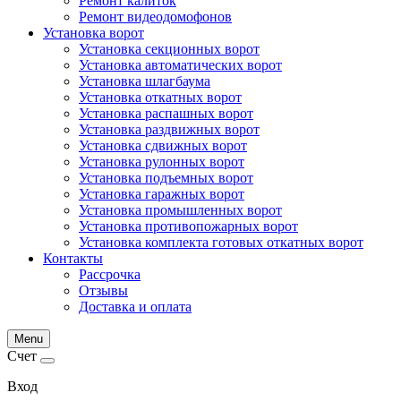
Ремонт калиток
Ремонт видеодомофонов
Установка ворот
Установка секционных ворот
Установка автоматических ворот
Установка шлагбаума
Установка откатных ворот
Установка распашных ворот
Установка раздвижных ворот
Установка сдвижных ворот
Установка рулонных ворот
Установка подъемных ворот
Установка гаражных ворот
Установка промышленных ворот
Установка противопожарных ворот
Установка комплекта готовых откатных ворот
Контакты
Рассрочка
Отзывы
Доставка и оплата
Menu
Счет
Вход