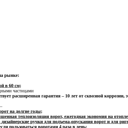
на рынке:
й в 60 см;
идными частицами
твует расширенная гарантия – 10 лет от сквозной коррозии, э
—
орот на долгие годы;
шенная теплоизоляция ворот, ежегодная экономия на отопле
 дизайнерские ручки для подъема-опускания ворот и для риге
если пользоваться воротами 4 раза в день;