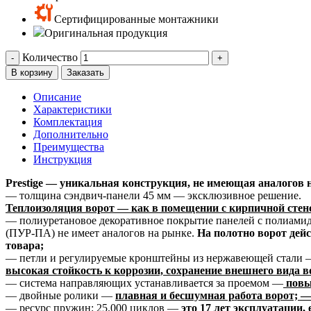
Сертифицированные монтажники
Оригинальная продукция
Количество
-
+
В корзину
Заказать
Описание
Характеристики
Комплектация
Дополнительно
Преимущества
Инструкция
Prestige — уникальная конструкция, не имеющая аналогов 
— толщина сэндвич-панели 45 мм — эксклюзивное решение.
Теплоизоляция ворот — как в помещении с кирпичной стено
— полиуретановое декоративное покрытие панелей с полиам
(ПУР-ПА) не имеет аналогов на рынке.
На полотно ворот дейс
товара;
— петли и регулируемые кронштейны из нержавеющей стали 
высокая стойкость к коррозии, сохранение внешнего вида в
— система направляющих устанавливается за проемом —
повы
— двойные ролики —
плавная и бесшумная работа ворот; —
— ресурс пружин: 25.000 циклов —
это 17 лет эксплуатации, 